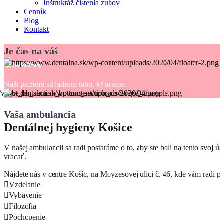
Inštruktáž čistenia zubov
Cenník
Blog
Kontakt
Je čas na váš
Úsmev!
Naši pacienti sú jadrom toho, kým sme.
Vaša ambulancia
Dentálnej hygieny Košice
V našej ambulancii sa radi postaráme o to, aby ste boli na tento svoj
vracať.
Nájdete nás v centre Košíc, na Moyzesovej ulici č. 46, kde vám radi 
Vzdelanie
Vybavenie
Filozofia
Pochopenie