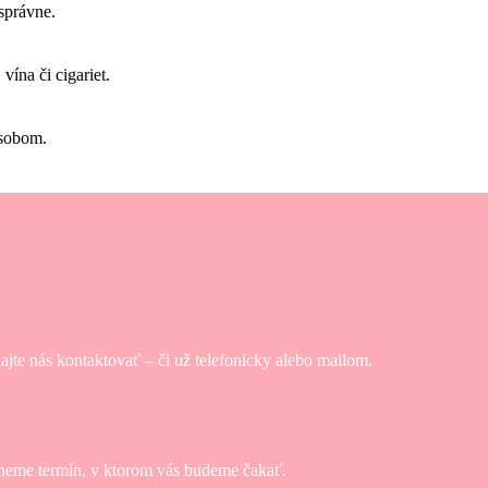
esprávne.
vína či cigariet.
ôsobom.
hajte nás kontaktovať – či už telefonicky alebo mailom.
neme termín, v ktorom vás budeme čakať.