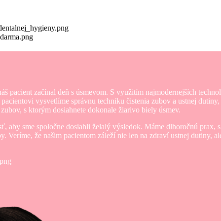
náš pacient začínal deň s úsmevom. S využitím najmodernejších techno
ientovi vysvetlíme správnu techniku čistenia zubov a ustnej dutiny, 
ie zubov, s ktorým dosiahnete dokonale žiarivo biely úsmev.
ť, aby sme spoločne dosiahli želalý výsledok. Máme dlhoročnú prax, s
by. Veríme, že našim pacientom záleží nie len na zdraví ustnej dutiny, 