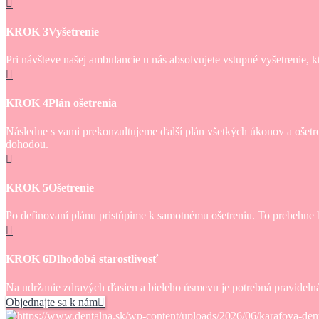
KROK 3
Vyšetrenie
Pri návšteve našej ambulancie u nás absolvujete vstupné vyšetrenie, 
KROK 4
Plán ošetrenia
Následne s vami prekonzultujeme ďalší plán všetkých úkonov a ošet
dohodou.
KROK 5
Ošetrenie
Po definovaní plánu pristúpime k samotnému ošetreniu. To prebehne 
KROK 6
Dlhodobá starostlivosť
Na udržanie zdravých ďasien a bieleho úsmevu je potrebná pravidelná
Objednajte sa k nám