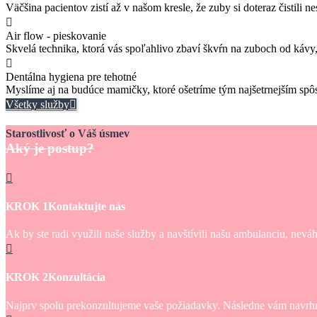
Väčšina pacientov zistí až v našom kresle, že zuby si doteraz čistili n
Air flow - pieskovanie
Skvelá technika, ktorá vás spoľahlivo zbaví škvŕn na zuboch od kávy, 
Dentálna hygiena pre tehotné
Myslíme aj na budúce mamičky, ktoré ošetríme tým najšetrnejším sp
Všetky služby
Starostlivosť o Váš úsmev
Aký je postup?
KROK 1
Kontaktujte nás
Ak by ste radi využili naše služby a navštívili našu ambulanciu, nevá
KROK 2
Konzultácia
Najprv spolu prekonzultujeme vaše požiadavky. Následne vám navrh