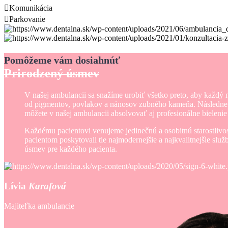
Komunikácia
Parkovanie
Pomôžeme vám dosiahnúť
Prirodzený úsmev
V našej ambulancii sa snažíme urobiť všetko preto, aby každý 
od pigmentov, povlakov a nánosov zubného kameňa. Následne pac
môžete v našej ambulancii absolvovať aj profesionálne bielen
Každému pacientovi venujeme jedinečnú a osobitnú starostlivos
pacientom poskytovali tie najmodernejšie a najkvalitnejšie služ
úsmev pre každého pacienta.
Lívia
Karafová
Majiteľka ambulancie