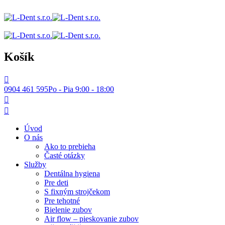
Košík
0904 461 595
Po - Pia 9:00 - 18:00
Úvod
O nás
Ako to prebieha
Časté otázky
Služby
Dentálna hygiena
Pre deti
S fixným strojčekom
Pre tehotné
Bielenie zubov
Air flow – pieskovanie zubov